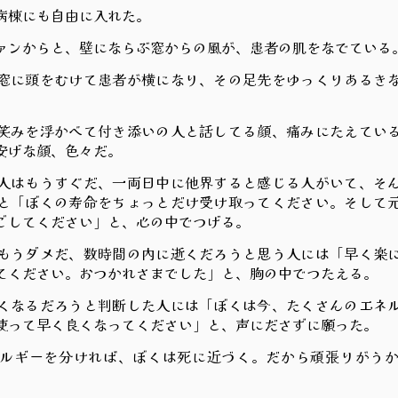
病棟にも自由に入れた。
ンからと、壁にならぶ窓からの風が、患者の肌をなでている
に頭をむけて患者が横になり、その足先をゆっくりあるき
現実を失った海 022
みを浮かべて付き添いの人と話してる顔、痛みにたえてい
安げな顔、色々だ。
はもうすぐだ、一両日中に他界すると感じる人がいて、そ
と「ぼくの寿命をちょっとだけ受け取ってください。そして
ごしてください」と、心の中でつげる。
うダメだ、数時間の内に逝くだろうと思う人には「早く楽
てください。おつかれさまでした」と、胸の中でつたえる。
なるだろうと判断した人には「ぼくは今、たくさんのエネ
0
使って早く良くなってください」と、声にださずに願った。
どうしても幸せそう 
ルギーを分ければ、ぼくは死に近づく。だから頑張りがうか