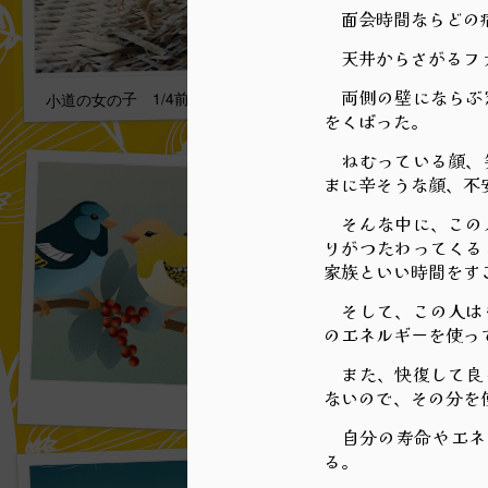
面会時間ならどの
天井からさがるファ
両側の壁にならぶ窓
小道の女の子 1/4前代未聞 023
をくばった。
ねむっている顔、笑
まに辛そうな顔、不
そんな中に、この人
りがつたわってくる
家族といい時間をす
そして、この人はも
のエネルギーを使っ
また、快復して良く
最低限の動きでする 02
ないので、その分を
自分の寿命やエネ
る。