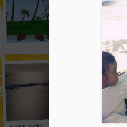
犬を食う 2/3:孤独 03
命の伝達 2/2:海をこえて 028