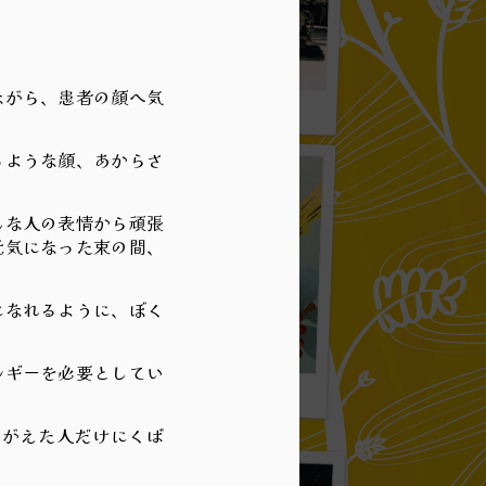
。
ながら、患者の顔へ気
ひとり勝負 021
るような顔、あからさ
んな人の表情から頑張
元気になった束の間、
になれるように、ぼく
ルギーを必要としてい
2/2:肉体をコントロール 019
がえた人だけにくば