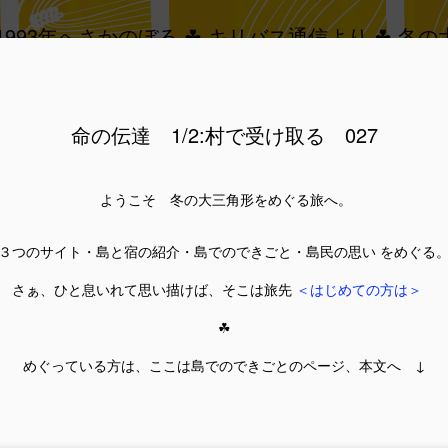
～1993年へさかのぼる ☘ キリバス通信より ☘ 冬
バス通信
筆者・３つの星
著作権・肖像権
命の伝達 1/2:村で受け取る 027
ようこそ 冬の大三角形をめぐる旅へ。
３つのサイト・島と宿の紹介・島でのできごと・島民の思い をめぐる
さぁ、ひと息いれて思い描けば、そこは旅先
＜はじめての方は＞
☘
移りかわり 032
めぐっている方は、ここは島でのできごとのページ、本文へ ↓