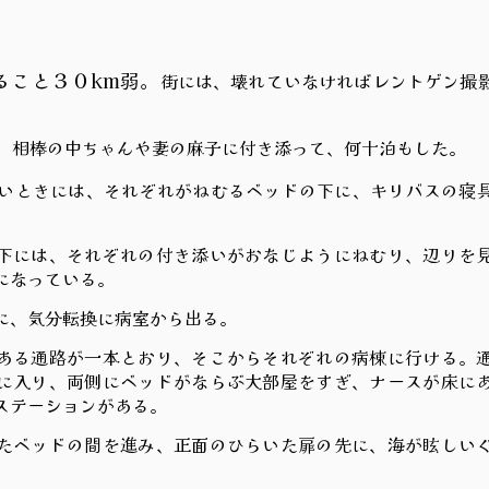
命の伝達 1/2:村で受け取る 027
ること３０km弱。
街には、壊れていなければレントゲン撮
。
、相棒の中ちゃんや妻の麻子に付き添って、何十泊もした。
いときには、それぞれがねむるベッドの下に、キリバスの寝
には、それぞれの付き添いがおなじようにねむり、辺りを
になっている。
子はちがう 025
小道の女の子 2/4
、気分転換に病室から出る。
る通路が一本とおり、そこからそれぞれの病棟に行ける。
に入り、両側にベッドがならぶ大部屋をすぎ、ナースが床に
スステーションがある。
ベッドの間を進み、正面のひらいた扉の先に、海が眩しい