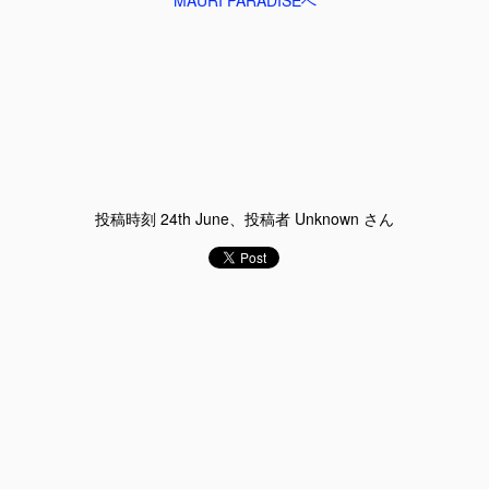
MAURI PARADISEへ
賢いはずの姉なのに
5
投稿時刻
24th June
、投稿者 Unknown さん
神様が救ったのは 012