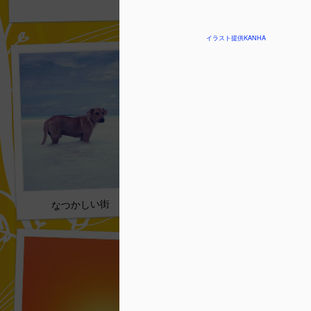
おふくろのほっぺ 01
イラスト提供KANHA
なつかしい街 013