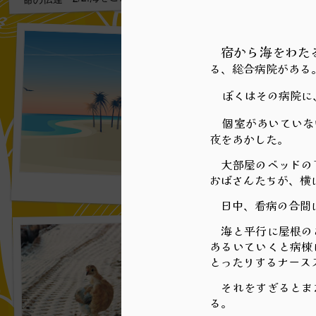
宿から海をわた
る、総合病院がある
ぼくはその病院に
個室があいていな
夜をあかした。
大部屋のベッドの下
おばさんたちが、横
小道の女の子 3/4:あの
日中、看病の合間に
海と平行に屋根のあ
あるいていくと病棟
とったりするナー
それをすぎるとまた
る。