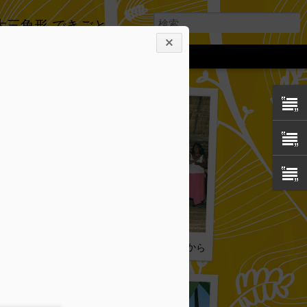
の大三角形 できごと
。
犬を食う 3/3:後ろめたさから 031