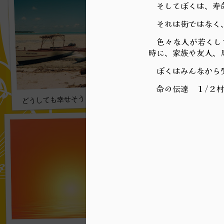
そしてぼくは、寿命
それは街ではなく、
色々な人が若くして
時に、家族や友人、
ぼくはみんなから受
命の伝達 １/２村
どうしても幸せそう 1/2:高貴な最後 018