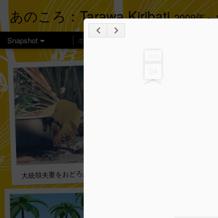
あのころ：Tarawa Kiribati
2009年
Snapshot
ホーム
楽しみ方
このサイトの目的・キリ
JUN
24
大統領夫妻をおどろかす 033