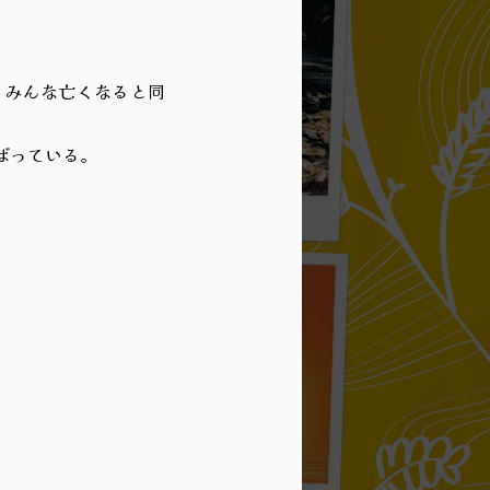
。みんな亡くなると同
。
ばっている。
歌声とタバコ 016