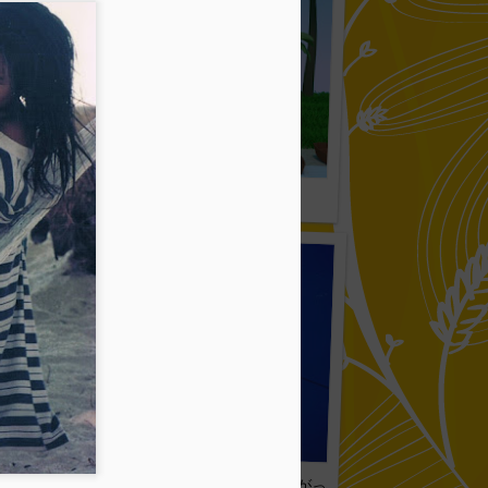
けは海 029
小道の女の子 4/4:まいあがった空 026