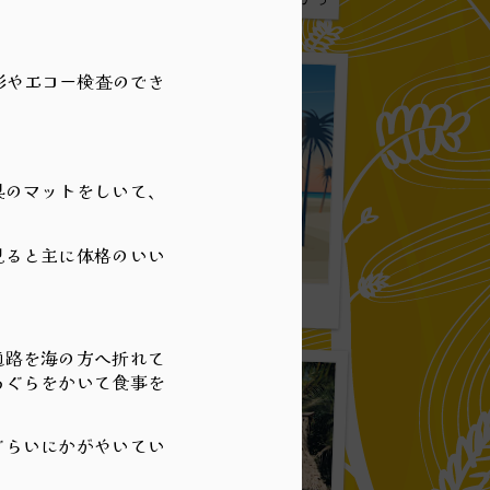
影やエコー検査のでき
具のマットをしいて、
見ると主に体格のいい
:黄金色の歌声 024
通路を海の方へ折れて
あぐらをかいて食事を
ぐらいにかがやいてい