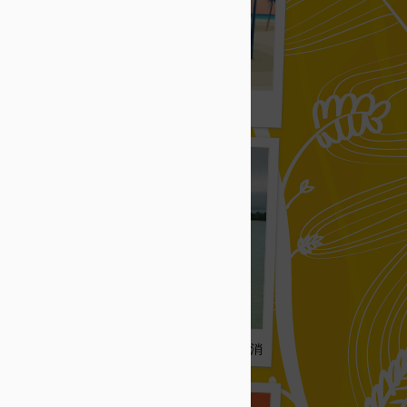
 5/5:現実に気づいた 009
木札の音につつまれて 2/5:消えていった初心 006