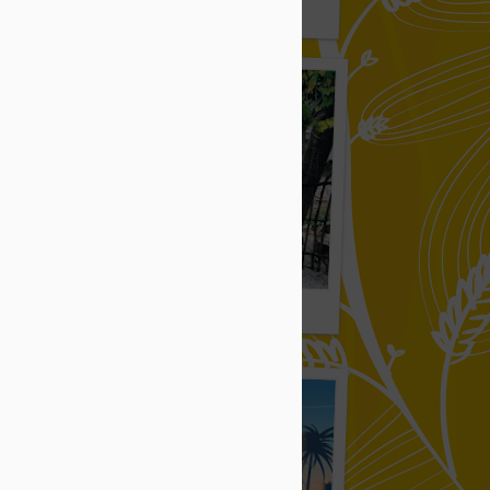
 014
ぐうの音も出ない 011