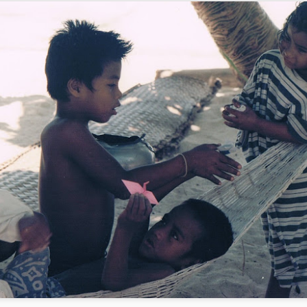
犬を食う 1/3:味付
0