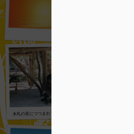
昔にもどった主食 01
木札の音につつまれて 4/5:次の宿は建てたが･･････ 008